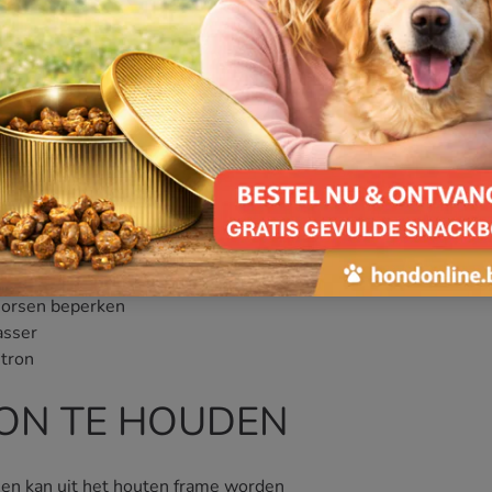
digd om rustiger van de maaltijd te
BIEL IN
K
ettempo
nhoud van 1800 ml
morsen beperken
asser
tron
ON TE HOUDEN
en kan uit het houten frame worden