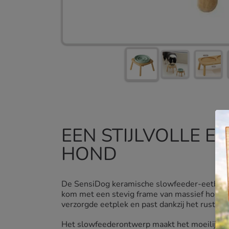
EEN STIJLVOLLE E
HOND
De SensiDog keramische slowfeeder-eetbak 
kom met een stevig frame van massief hout. 
verzorgde eetplek en past dankzij het rustige
Het slowfeederontwerp maakt het moeilijker