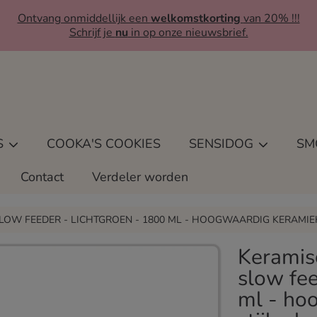
Ontvang onmiddellijk een
welkomstkorting
van 20% !!!
Schrijf je
nu
in op onze nieuwsbrief.
S
COOKA'S COOKIES
SENSIDOG
SM
Contact
Verdeler worden
W FEEDER - LICHTGROEN - 1800 ML - HOOGWAARDIG KERAMIEK 
Keramis
E
slow fee
ml - ho