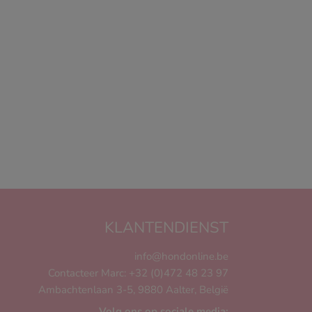
KLANTENDIENST
info@hondonline.be
Contacteer Marc: +32 (0)472 48 23 97
Ambachtenlaan 3-5, 9880 Aalter, België
Volg ons op sociale media: