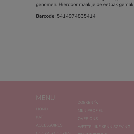
genomen. Hierdoor maak je de eetbak gemakkel
Barcode:
5414974835414
MENU
ZOEKEN 🔍
HOND
MIJN PROFIEL
KAT
OVER ONS
ACCESSOIRES
WETTELIJKE KENNISGEVING
COOKA'S COOKIES