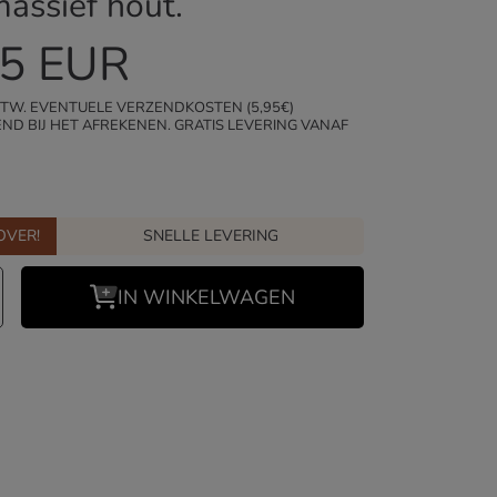
 massief hout.
ale
95 EUR
 BTW. EVENTUELE VERZENDKOSTEN (5,95€)
D BIJ HET AFREKENEN. GRATIS LEVERING VANAF
OVER!
SNELLE LEVERING
lheid
erhoog
IN WINKELWAGEN
en
de
oeveelheid
sche
oor
eramische
etbak
oor
honden
slow
eeder
oen
ichtgroen
1800
ml
ardig
ek
oogwaardig